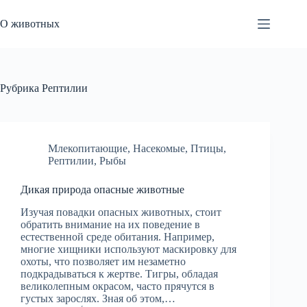
Перейти
к
О животных
сути
Рубрика
Рептилии
Млекопитающие
,
Насекомые
,
Птицы
,
Рептилии
,
Рыбы
Дикая природа опасные животные
Изучая повадки опасных животных, стоит
обратить внимание на их поведение в
естественной среде обитания. Например,
многие хищники используют маскировку для
охоты, что позволяет им незаметно
подкрадываться к жертве. Тигры, обладая
великолепным окрасом, часто прячутся в
густых зарослях. Зная об этом,…